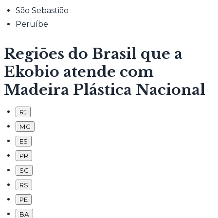
São Sebastião
Peruíbe
Regiões do Brasil que a
Ekobio atende com
Madeira Plástica Nacional
RJ
MG
ES
PR
SC
RS
PE
BA