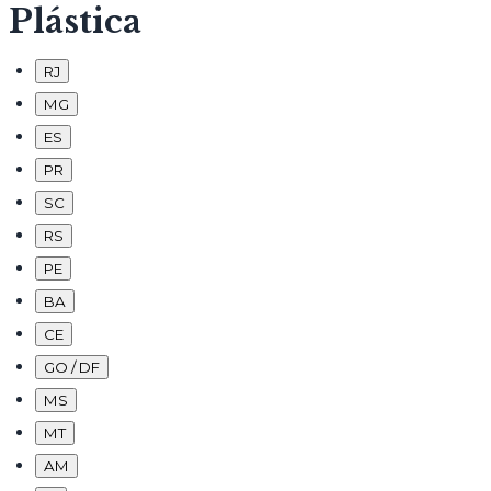
Plástica
RJ
MG
ES
PR
SC
RS
PE
BA
CE
GO / DF
MS
MT
AM