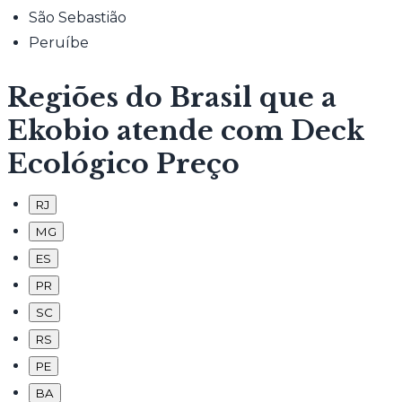
São Sebastião
Peruíbe
Regiões do Brasil que a
Ekobio atende com Deck
Ecológico Preço
RJ
MG
ES
PR
SC
RS
PE
BA