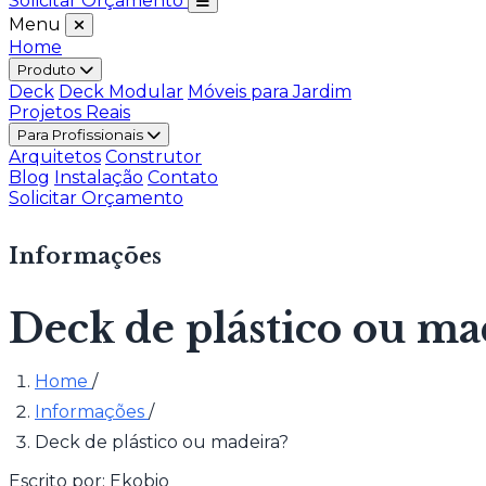
Solicitar Orçamento
Menu
Home
Produto
Deck
Deck Modular
Móveis para Jardim
Projetos Reais
Para Profissionais
Arquitetos
Construtor
Blog
Instalação
Contato
Solicitar Orçamento
Informações
Deck de plástico ou ma
Home
/
Informações
/
Deck de plástico ou madeira?
Escrito por:
Ekobio