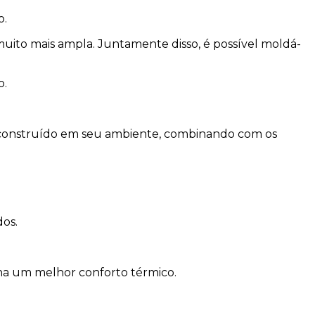
o.
muito mais ampla. Juntamente disso, é possível moldá-
o.
rá construído em seu ambiente, combinando com os
os.
na um melhor conforto térmico.