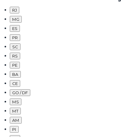
RJ
MG
ES
PR
SC
RS
PE
BA
CE
GO / DF
MS
MT
AM
PI