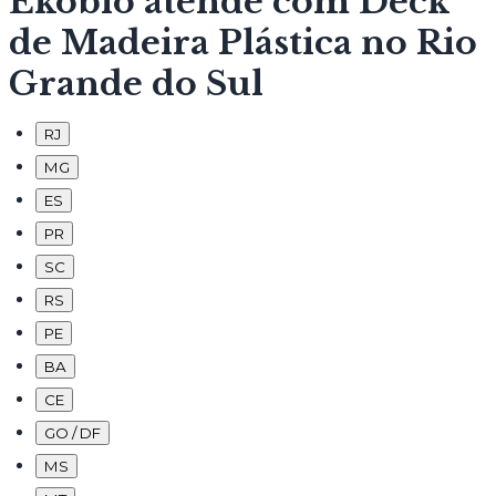
Ekobio atende com Deck
de Madeira Plástica no Rio
Grande do Sul
RJ
MG
ES
PR
SC
RS
PE
BA
CE
GO / DF
MS