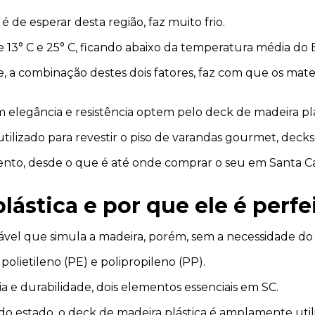
 de esperar desta região, faz muito frio.
13° C e 25° C, ficando abaixo da temperatura média do Br
e, a combinação destes dois fatores, faz com que os mat
 elegância e resistência optem pelo deck de madeira plá
lizado para revestir o piso de varandas gourmet, decks de
ento, desde o que é até onde comprar o seu em Santa Cat
ástica e por que ele é perfe
ável que simula a madeira, porém, sem a necessidade 
polietileno (PE) e polipropileno (PP).
ia e durabilidade, dois elementos essenciais em SC.
o estado, o deck de madeira plástica é amplamente utili