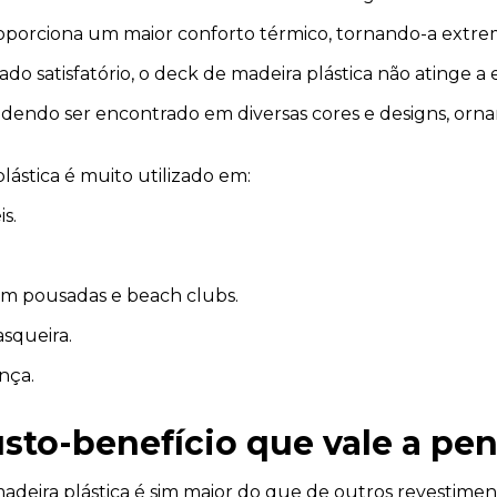
proporciona um maior conforto térmico, tornando-a ext
do satisfatório, o deck de madeira plástica não atinge a e
endo ser encontrado em diversas cores e designs, orna
lástica é muito utilizado em:
s.
 em pousadas e beach clubs.
squeira.
nça.
usto-benefício que vale a pe
 madeira plástica é sim maior do que de outros revestim