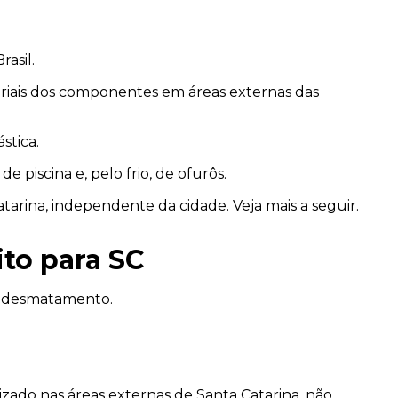
asil.
eriais dos componentes em áreas externas das
stica.
 piscina e, pelo frio, de ofurôs.
arina, independente da cidade. Veja mais a seguir.
ito para SC
do desmatamento.
zado nas áreas externas de Santa Catarina, não