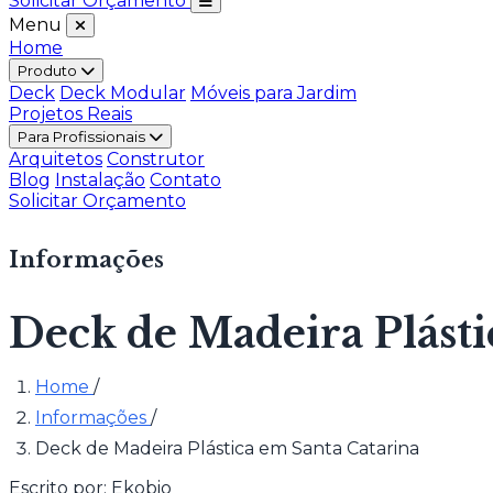
Solicitar Orçamento
Menu
Home
Produto
Deck
Deck Modular
Móveis para Jardim
Projetos Reais
Para Profissionais
Arquitetos
Construtor
Blog
Instalação
Contato
Solicitar Orçamento
Informações
Deck de Madeira Plásti
Home
/
Informações
/
Deck de Madeira Plástica em Santa Catarina
Escrito por:
Ekobio