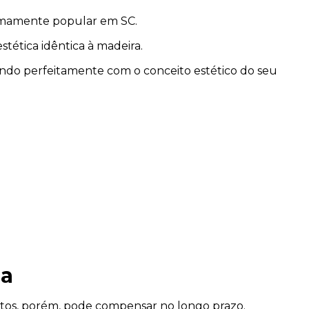
remamente popular em SC.
stética idêntica à madeira.
ndo perfeitamente com o conceito estético do seu
na
entos, porém, pode compensar no longo prazo.